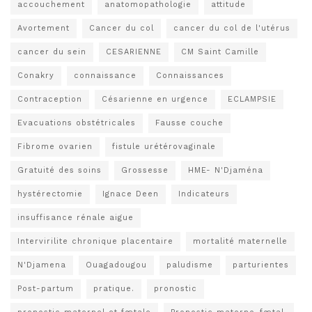
accouchement
anatomopathologie
attitude
Avortement
Cancer du col
cancer du col de l'utérus
cancer du sein
CESARIENNE
CM Saint Camille
Conakry
connaissance
Connaissances
Contraception
Césarienne en urgence
ECLAMPSIE
Evacuations obstétricales
Fausse couche
Fibrome ovarien
fistule urétérovaginale
Gratuité des soins
Grossesse
HME- N'Djaména
hystérectomie
Ignace Deen
Indicateurs
insuffisance rénale aigue
Intervirilite chronique placentaire
mortalité maternelle
N'Djamena
Ouagadougou
paludisme
parturientes
Post-partum
pratique.
pronostic