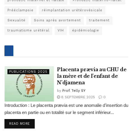
pronostic maternel et fœtale
Pronostic materno-fœtal.
Prééclampsie
réimplantation urétérovésicale
Sexualité
Soins après avortement
traitement
traumatisme urétéral
VIH
épidémiologie
Placenta prævia au CHU de
PUBLICATIONS 2025
la mère et de l’enfant de
N’djamena
by
Prof. Telly SY
8 SEPTEMBRE 2025
0
Introduction : Le placenta prævia est une anomalie d'insertion du
placenta en partie ou en totalité sur le segment inférieur...
READ MORE