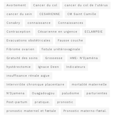
Avortement
Cancer du col
cancer du col de l'utérus
cancer du sein
CESARIENNE
CM Saint Camille
Conakry
connaissance
Connaissances
Contraception
Césarienne en urgence
ECLAMPSIE
Evacuations obstétricales
Fausse couche
Fibrome ovarien
fistule urétérovaginale
Gratuité des soins
Grossesse
HME- N'Djaména
hystérectomie
Ignace Deen
Indicateurs
insuffisance rénale aigue
Intervirilite chronique placentaire
mortalité maternelle
N'Djamena
Ouagadougou
paludisme
parturientes
Post-partum
pratique.
pronostic
pronostic maternel et fœtale
Pronostic materno-fœtal.