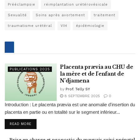
Prééclampsie
réimplantation urétérovésicale
Sexualité
Soins après avortement
traitement
traumatisme urétéral
VIH
épidémiologie
Placenta prævia au CHU de
PUBLICATIONS 2025
la mère et de l’enfant de
N’djamena
by
Prof. Telly SY
8 SEPTEMBRE 2025
0
Introduction : Le placenta prævia est une anomalie d'insertion du
placenta en partie ou en totalité sur le segment inférieur...
READ MORE