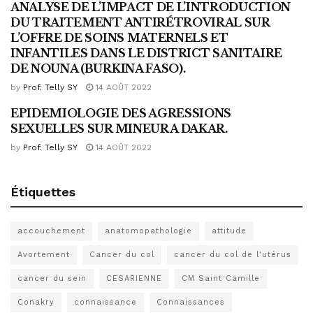
ANALYSE DE L’IMPACT DE L’INTRODUCTION
PUBLICATIONS 2012
DU TRAITEMENT ANTIRÉTROVIRAL SUR
L’OFFRE DE SOINS MATERNELS ET
INFANTILES DANS LE DISTRICT SANITAIRE
DE NOUNA (BURKINA FASO).
by
Prof. Telly SY
14 AOÛT 2022
EPIDEMIOLOGIE DES AGRESSIONS
PUBLICATIONS 2012
SEXUELLES SUR MINEUR A DAKAR.
by
Prof. Telly SY
14 AOÛT 2022
Étiquettes
accouchement
anatomopathologie
attitude
Avortement
Cancer du col
cancer du col de l'utérus
cancer du sein
CESARIENNE
CM Saint Camille
Conakry
connaissance
Connaissances