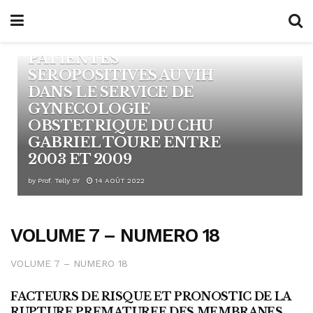
INDICATIONS ET
PRONOSTIC DE LA
CESARIENNE CHEZ LES
PATIENTES
SEROPOSITIVES AU VIH
DANS LE SERVICE DE
GYNECOLOGIE
OBSTETRIQUE DU CHU
GABRIEL TOURE ENTRE
2003 ET 2009
by
Prof. Telly SY
14 AOÛT 2022
VOLUME 7 – NUMERO 18
VOLUME 7 – NUMERO 18
FACTEURS DE RISQUE ET PRONOSTIC DE LA
PUBLICATIONS 2012
RUPTURE PREMATUREE DES MEMBRANES