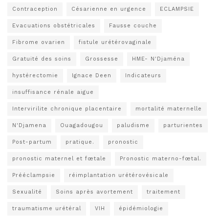
Contraception
Césarienne en urgence
ECLAMPSIE
Evacuations obstétricales
Fausse couche
Fibrome ovarien
fistule urétérovaginale
Gratuité des soins
Grossesse
HME- N'Djaména
hystérectomie
Ignace Deen
Indicateurs
insuffisance rénale aigue
Intervirilite chronique placentaire
mortalité maternelle
N'Djamena
Ouagadougou
paludisme
parturientes
Post-partum
pratique.
pronostic
pronostic maternel et fœtale
Pronostic materno-fœtal.
Prééclampsie
réimplantation urétérovésicale
Sexualité
Soins après avortement
traitement
traumatisme urétéral
VIH
épidémiologie