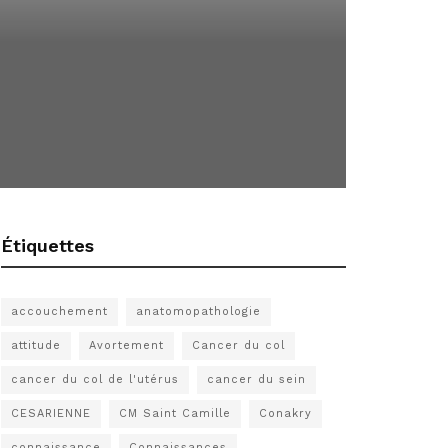
Étiquettes
accouchement
anatomopathologie
attitude
Avortement
Cancer du col
cancer du col de l'utérus
cancer du sein
CESARIENNE
CM Saint Camille
Conakry
connaissance
Connaissances