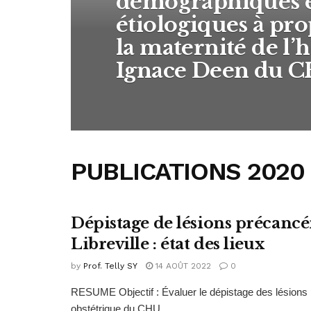
démographiques e
étiologiques à pro
la maternité de l’h
Ignace Deen du C
PUBLICATIONS 2020
Dépistage de lésions précancér
PUBLICATIONS 2020
Libreville : état des lieux
by
Prof. Telly SY
14 AOÛT 2022
0
RESUME Objectif : Évaluer le dépistage des lésions 
obstétrique du CHU...