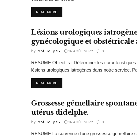
READ MORE
Lésions urologiques iatrogène
PUBLICATIONS 2020
gynécologique et obstétrical
by
Prof. Telly SY
14 AOÛT 2022
0
RESUME Objectifs : Déterminer les caractéristiques e
lésions urologiques iatrogènes dans notre service. Pat
READ MORE
Grossesse gémellaire spontané
PUBLICATIONS 2020
utérus didelphe.
by
Prof. Telly SY
14 AOÛT 2022
0
RESUME La survenue d'une grossesse gémellaire spont