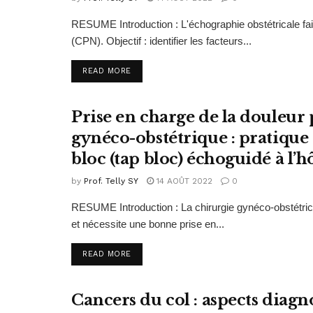
RESUME Introduction : L'échographie obstétricale fai
(CPN). Objectif : identifier les facteurs...
READ MORE
Prise en charge de la douleur 
PUBLICATIONS 2020
gynéco-obstétrique : pratique
bloc (tap bloc) échoguidé à l’
by
Prof. Telly SY
14 AOÛT 2022
0
RESUME Introduction : La chirurgie gynéco-obstétrica
et nécessite une bonne prise en...
READ MORE
Cancers du col : aspects diagn
PUBLICATIONS 2020