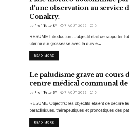
PUBLICATIONS 2020
d’une observation au service 
Conakry.
by
Prof. Telly SY
7 AOÛT 2022
0
RESUME Introduction :L'objectif était de rapporter l'
utérine sur grossesse avec la survie...
READ MORE
Le paludisme grave au cours de
PUBLICATIONS 2020
centre médical communal de
by
Prof. Telly SY
7 AOÛT 2022
0
RESUME Objectifs: les objectifs étaient de décrire l
paracliniques, thérapeutiques et pronostiques des pati
READ MORE