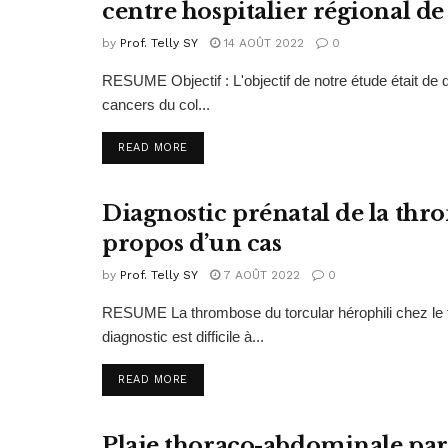
centre hospitalier régional de
by
Prof. Telly SY
14 AOÛT 2022
0
RESUME Objectif : L'objectif de notre étude était de de
cancers du col...
READ MORE
Diagnostic prénatal de la thro
PUBLICATIONS 2020
propos d’un cas
by
Prof. Telly SY
7 AOÛT 2022
0
RESUME La thrombose du torcular hérophili chez le f
diagnostic est difficile à...
READ MORE
Plaie thoraco-abdominale par 