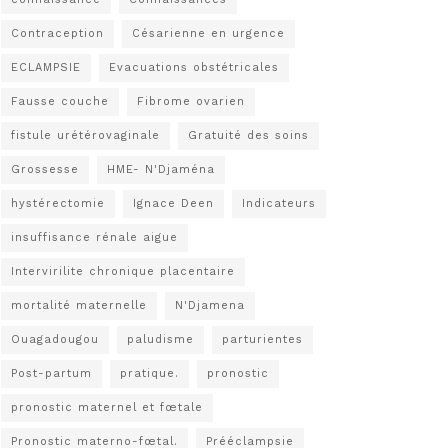
Contraception
Césarienne en urgence
ECLAMPSIE
Evacuations obstétricales
Fausse couche
Fibrome ovarien
fistule urétérovaginale
Gratuité des soins
Grossesse
HME- N'Djaména
hystérectomie
Ignace Deen
Indicateurs
insuffisance rénale aigue
Intervirilite chronique placentaire
mortalité maternelle
N'Djamena
Ouagadougou
paludisme
parturientes
Post-partum
pratique.
pronostic
pronostic maternel et fœtale
Pronostic materno-fœtal.
Prééclampsie