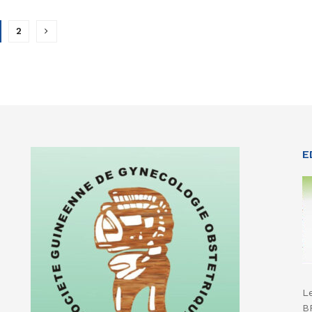
2
E
N
L
B