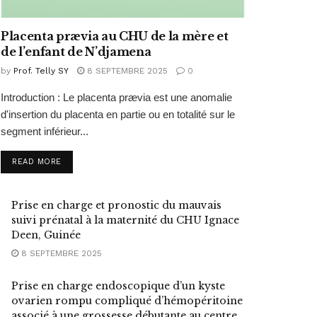
Placenta prævia au CHU de la mère et
de l’enfant de N’djamena
by
Prof. Telly SY
8 SEPTEMBRE 2025
0
Introduction : Le placenta prævia est une anomalie
d'insertion du placenta en partie ou en totalité sur le
segment inférieur...
READ MORE
Prise en charge et pronostic du mauvais
suivi prénatal à la maternité du CHU Ignace
Deen, Guinée
8 SEPTEMBRE 2025
Prise en charge endoscopique d’un kyste
ovarien rompu compliqué d’hémopéritoine
associé à une grossesse débutante au centre