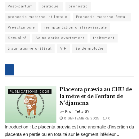
Post-partum
pratique.
pronostic
pronostic maternel et fœtale
Pronostic materno-fœtal.
Prééclampsie
réimplantation urétérovésicale
Sexualité
Soins après avortement
traitement
traumatisme urétéral
VIH
épidémiologie
Placenta prævia au CHU de
PUBLICATIONS 2025
la mère et de l’enfant de
N’djamena
by
Prof. Telly SY
8 SEPTEMBRE 2025
0
Introduction : Le placenta prævia est une anomalie d'insertion du
placenta en partie ou en totalité sur le segment inférieur...