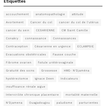
Étiquettes
accouchement
anatomopathologie
attitude
Avortement
Cancer du col
cancer du col de l'utérus
cancer du sein
CESARIENNE
CM Saint Camille
Conakry
connaissance
Connaissances
Contraception
Césarienne en urgence
ECLAMPSIE
Evacuations obstétricales
Fausse couche
Fibrome ovarien
fistule urétérovaginale
Gratuité des soins
Grossesse
HME- N'Djaména
hystérectomie
Ignace Deen
Indicateurs
insuffisance rénale aigue
Intervirilite chronique placentaire
mortalité maternelle
N'Djamena
Ouagadougou
paludisme
parturientes