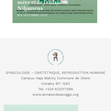
mère et de l’enfant de
N’djamena
8 SEPTEMBRE 2025
GYNECOLOGIE – OBSTETRIQUE, REPRODUCTION HUMAINE
Campus Haja Mafory Commune de Dixinn
Conakry BP: 1263
Tel: ‪+224 622217086‬
‬www.annalesdelasoggo.org