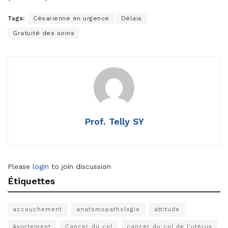
Tags:
Césarienne en urgence
Délais
Gratuité des soins
Prof. Telly SY
Please
login
to join discussion
Étiquettes
accouchement
anatomopathologie
attitude
Avortement
Cancer du col
cancer du col de l'utérus