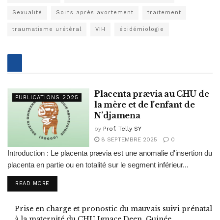
Sexualité
Soins après avortement
traitement
traumatisme urétéral
VIH
épidémiologie
Placenta prævia au CHU de
PUBLICATIONS 2025
la mère et de l’enfant de
N’djamena
by
Prof. Telly SY
8 SEPTEMBRE 2025
0
Introduction : Le placenta prævia est une anomalie d'insertion du
placenta en partie ou en totalité sur le segment inférieur...
READ MORE
Prise en charge et pronostic du mauvais suivi prénatal
à la maternité du CHU Ignace Deen, Guinée