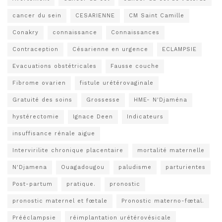
cancer du sein
CESARIENNE
CM Saint Camille
Conakry
connaissance
Connaissances
Contraception
Césarienne en urgence
ECLAMPSIE
Evacuations obstétricales
Fausse couche
Fibrome ovarien
fistule urétérovaginale
Gratuité des soins
Grossesse
HME- N'Djaména
hystérectomie
Ignace Deen
Indicateurs
insuffisance rénale aigue
Intervirilite chronique placentaire
mortalité maternelle
N'Djamena
Ouagadougou
paludisme
parturientes
Post-partum
pratique.
pronostic
pronostic maternel et fœtale
Pronostic materno-fœtal.
Prééclampsie
réimplantation urétérovésicale